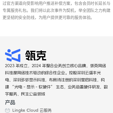
过官方渠道向受影响用户推送补偿方案，包含会员时长延长与
专属服务礼包。我们将以此次事件为契机，举全团队之力构建
更坚韧的安全防线，为用户提供更可靠的服务体验。
2023 年成立，2024 年整合业务创立核心品牌，瓴克网络
科技是网络技术驱动的综合性企业。控股深圳云盛丰光
电、深圳多邻显示科技，布局待注册的深圳星启科技，构
建 “光电 - 显示 - 软硬件” 生态，业务涵盖硬件研发、数
字服务、民生公益领域
产品
Lingke Cloud 云服务