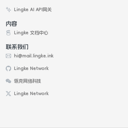
Lingke AI API网关
内容
Lingke 文档中心
联系我们
hi@mail.lingke.ink
Lingke Network
瓴克网络科技
Lingke Network